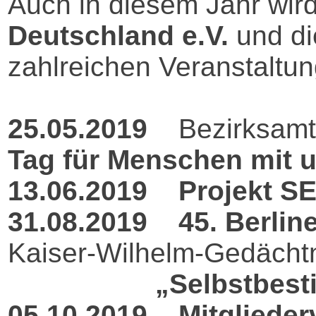
Auch in diesem Jahr wir
Deutschland e.V.
und di
zahlreichen Veranstaltu
25.05.2019
Bezirksamt R
Tag für Menschen mit 
13.06.2019
Projekt S
31.08.2019
45. Berli
Kaiser-Wilhelm-Gedächtn
„Selbstbest
05.10.2019
Mitgliede